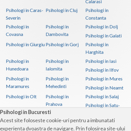
Calarasi
Psihologi in Caras-
Psihologi in Cluj
Psihologi in
Severin
Constanta
Psihologi in
Psihologi in
Psihologi in Dolj
Covasna
Dambovita
Psihologi in Galati
Psihologi in Giurgiu
Psihologi in Gorj
Psihologi in
Harghita
Psihologi in
Psihologi in
Psihologi in Iasi
Hunedoara
Ialomita
Psihologi in Ilfov
Psihologi in
Psihologi in
Psihologi in Mures
Maramures
Mehedinti
Psihologi in Neamt
Psihologi in Olt
Psihologi in
Psihologi in Salaj
Prahova
Psihologi in Satu-
Psihologi in Bucuresti
Mare
Acest site foloseste cookie-uri pentru a imbunatati
Psihologi in Sibiu
Psihologi in
Psihologi in
experienta dvoastra de navigare. Prin folosirea site-ului
Suceava
Teleorman