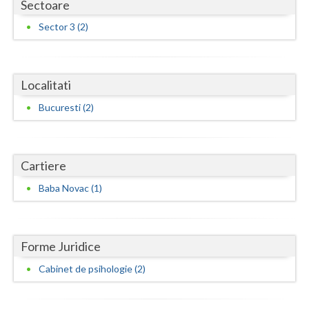
Sectoare
Neamt
Sector 3 (2)
Olt
Prahova
Localitati
Salaj
Bucuresti (2)
Satu-Mare
Sibiu
Cartiere
Baba Novac (1)
Suceava
Teleorman
Forme Juridice
Timis
Cabinet de psihologie (2)
Tulcea
Valcea