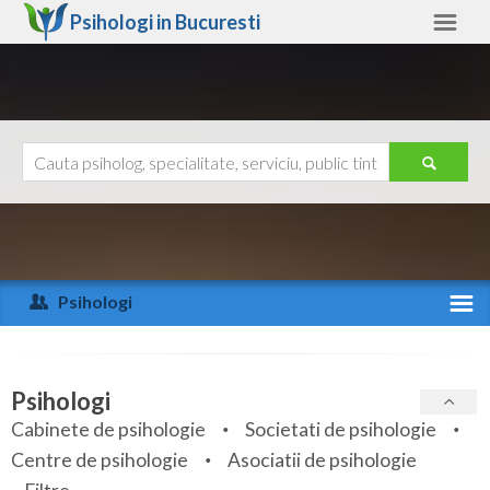
Psihologi in
Bucuresti
Bucuresti
Alte judete
Ajutor
Contact
Alba
Arad
Psihologi
Arges
Activitate recenta
Bacau
Specialitati
Psihologi
Bihor
Cabinete de psihologie
Societati de psihologie
Servicii
Centre de psihologie
Asociatii de psihologie
Bistrita-Nasaud
Articole