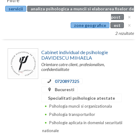
Filtre
Botosani
servicii
analiza psihologica a muncii si elaborarea fiselor de
Evenimente
Braila
post
Cabinet
zone geografice
est
Brasov
2 rezultate
Membri
Bucuresti
Cabinet individual de psihologie
Buzau
DAVIDESCU MIHAELA
Orientare catre client, profesionalism,
Calarasi
confidentialitate
Caras-Severin
0720897325
Cluj
Bucuresti
Specialitati psihologice atestate
Constanta
Psihologia muncii si organizationala
Covasna
Psihologia transporturilor
Psihologie aplicata in domeniul securitatii
Dambovita
nationale