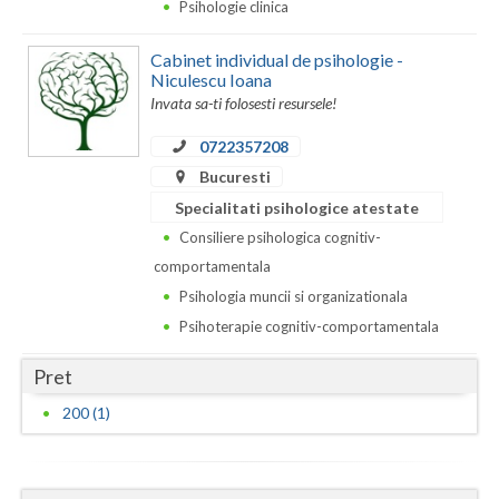
Dolj
Psihologie clinica
Galati
Cabinet individual de psihologie -
Niculescu Ioana
Giurgiu
Invata sa-ti folosesti resursele!
Gorj
0722357208
Bucuresti
Harghita
Specialitati psihologice atestate
Hunedoara
Consiliere psihologica cognitiv-
comportamentala
Ialomita
Psihologia muncii si organizationala
Iasi
Psihoterapie cognitiv-comportamentala
Ilfov
Pret
Maramures
200 (1)
Mehedinti
Mures