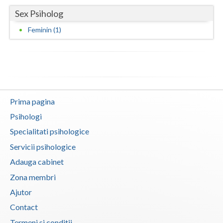
Sex Psiholog
Vaslui
Feminin (1)
Vrancea
Prima pagina
Psihologi
Specialitati psihologice
Servicii psihologice
Adauga cabinet
Zona membri
Ajutor
Contact
Termeni si conditii