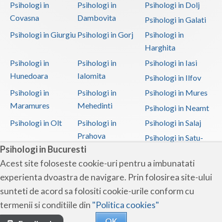
Psihologi in
Psihologi in
Psihologi in Dolj
Covasna
Dambovita
Psihologi in Galati
Psihologi in Giurgiu
Psihologi in Gorj
Psihologi in
Harghita
Psihologi in
Psihologi in
Psihologi in Iasi
Hunedoara
Ialomita
Psihologi in Ilfov
Psihologi in
Psihologi in
Psihologi in Mures
Maramures
Mehedinti
Psihologi in Neamt
Psihologi in Olt
Psihologi in
Psihologi in Salaj
Prahova
Psihologi in Satu-
Psihologi in Bucuresti
Mare
Acest site foloseste cookie-uri pentru a imbunatati
Psihologi in Sibiu
Psihologi in
Psihologi in
experienta dvoastra de navigare. Prin folosirea site-ului
Suceava
Teleorman
sunteti de acord sa folositi cookie-urile conform cu
Psihologi in Timis
Psihologi in Tulcea
Psihologi in Valcea
termenii si conditiile din
"Politica cookies"
Psihologi in Vaslui
Psihologi in
OK
Vrancea