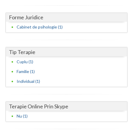
Neamt
Forme Juridice
Olt
Cabinet de psihologie (1)
Prahova
Salaj
Tip Terapie
Satu-Mare
Cuplu (1)
Sibiu
Familie (1)
Individual (1)
Suceava
Teleorman
Timis
Terapie Online Prin Skype
Nu (1)
Tulcea
Valcea