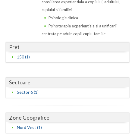
Dolj
consilierea experientiala a copilului, adultului,
cuplului si familiei
Galati
Psihologie clinica
Giurgiu
Psihoterapie experientiala si a unificarii
centrata pe adult-copil-cuplu-familie
Gorj
Pret
Harghita
150 (1)
Hunedoara
Ialomita
Sectoare
Iasi
Sector 6 (1)
Ilfov
Maramures
Zone Geografice
Mehedinti
Nord Vest (1)
Mures