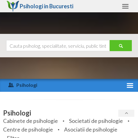
Psihologi in
Bucuresti
Bucuresti
Alte judete
Ajutor
Contact
Alba
Arad
Psihologi
Arges
Activitate recenta
Bacau
Specialitati
Psihologi
Bihor
Cabinete de psihologie
Societati de psihologie
Servicii
Centre de psihologie
Asociatii de psihologie
Bistrita-Nasaud
Articole