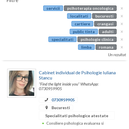
Filtre
Botosani
servicii
psihoterapia oncologica
Evenimente
Braila
localitati
bucuresti
Cabinet
cartiere
crangasi
Brasov
public tinta
adulti
Membri
Bucuresti
specialitati
psihologie clinica
limba
romana
Buzau
Un rezultat
Calarasi
Cabinet individual de Psihologie Iuliana
Caras-Severin
Stancu
"Find the light inside you" WhatsApp:
Cluj
0730959905
Constanta
0730959905
Covasna
Bucuresti
Specialitati psihologice atestate
Dambovita
Consiliere psihologica evaluarea si