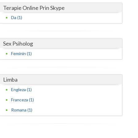
Harghita
Terapie Online Prin Skype
Hunedoara
Da (1)
Ialomita
Iasi
Sex Psiholog
Ilfov
Feminin (1)
Maramures
Mehedinti
Limba
Mures
Engleza (1)
Neamt
Franceza (1)
Romana (1)
Olt
Prahova
Salaj