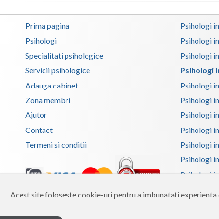
Prima pagina
Psihologi i
Psihologi
Psihologi i
Specialitati psihologice
Psihologi i
Servicii psihologice
Psihologi 
Adauga cabinet
Psihologi i
Zona membri
Psihologi i
Ajutor
Psihologi in
Contact
Psihologi i
Termeni si conditii
Psihologi in
Psihologi i
Psihologi in
Psihologi i
Acest site foloseste cookie-uri pentru a imbunatati experienta d
Copyright 2026 Reframing SRL
Psihologi i
Built from scratch with
by
vCraft.ro
Psihologi i