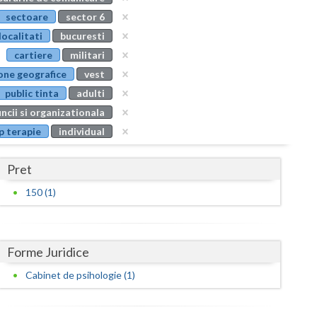
Buzau
sectoare
sector 6
localitati
bucuresti
Calarasi
cartiere
militari
Caras-Severin
one geografice
vest
public tinta
adulti
Cluj
ncii si organizationala
Constanta
p terapie
individual
Covasna
Pret
Dambovita
150 (1)
Dolj
Galati
Forme Juridice
Giurgiu
Cabinet de psihologie (1)
Gorj