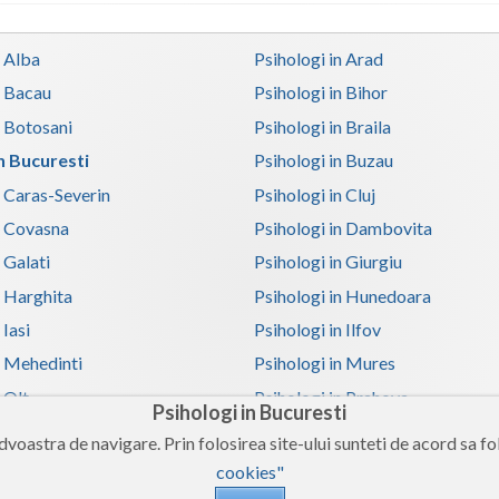
n Alba
Psihologi in Arad
n Bacau
Psihologi in Bihor
n Botosani
Psihologi in Braila
in Bucuresti
Psihologi in Buzau
n Caras-Severin
Psihologi in Cluj
n Covasna
Psihologi in Dambovita
 Galati
Psihologi in Giurgiu
n Harghita
Psihologi in Hunedoara
 Iasi
Psihologi in Ilfov
n Mehedinti
Psihologi in Mures
 Olt
Psihologi in Prahova
Psihologi in Bucuresti
n Satu-Mare
Psihologi in Sibiu
voastra de navigare. Prin folosirea site-ului sunteti de acord sa fol
n Teleorman
Psihologi in Timis
cookies"
n Valcea
Psihologi in Vaslui