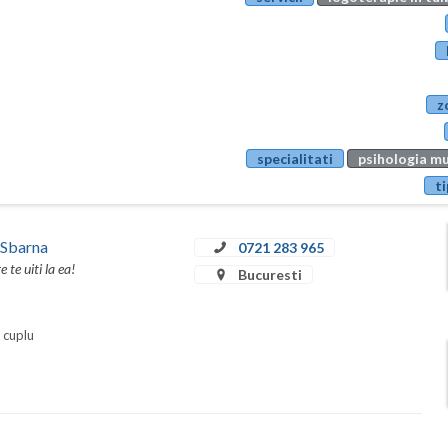
z
specialitati
psihologia mu
ti
 Sbarna
0721 283 965
te uiti la ea!
Bucuresti
i cuplu