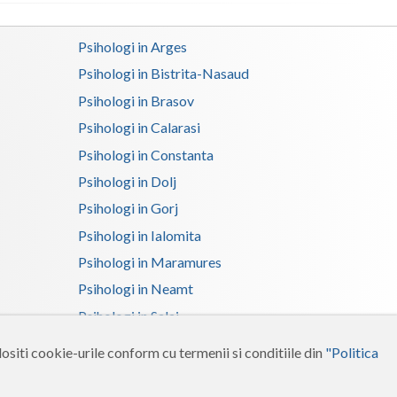
Satu-Mare
Psihologi in Arges
Sibiu
Psihologi in Bistrita-Nasaud
Psihologi in Brasov
Suceava
Psihologi in Calarasi
Teleorman
Psihologi in Constanta
Timis
Psihologi in Dolj
Psihologi in Gorj
Tulcea
Psihologi in Ialomita
Valcea
Psihologi in Maramures
Vaslui
Psihologi in Neamt
Psihologi in Salaj
Vrancea
Psihologi in Suceava
ositi cookie-urile conform cu termenii si conditiile din
"Politica
Psihologi in Tulcea
Psihologi in Vrancea