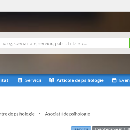
itati
Servicii
Articole
de psihologie
Even
tre de psihologie
Asociatii de psihologie
servicii
logoterapie in tu