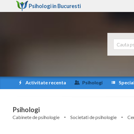
Psihologi in
Bucuresti
Activitate recenta
Psihologi
Special
Psihologi
Cabinete de psihologie
Societati de psihologie
Cen