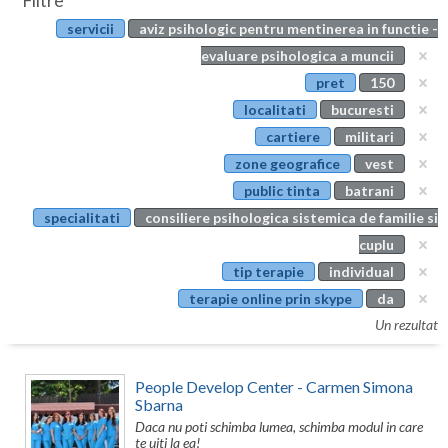
Filtre
Botosani
servicii
aviz psihologic pentru mentinerea in functie -
Evenimente
Braila
evaluare psihologica a muncii
Cabinet
pret
150
Brasov
localitati
bucuresti
Membri
Bucuresti
cartiere
militari
zone geografice
vest
Buzau
public tinta
batrani
Calarasi
specialitati
consiliere psihologica sistemica de familie si
cuplu
Caras-Severin
tip terapie
individual
Cluj
terapie online prin skype
da
Un rezultat
Constanta
Covasna
People Develop Center - Carmen Simona
Sbarna
Dambovita
Daca nu poti schimba lumea, schimba modul in care
te uiti la ea!