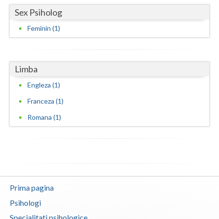
Sex Psiholog
Neamt
Feminin (1)
Olt
Prahova
Limba
Salaj
Engleza (1)
Satu-Mare
Franceza (1)
Sibiu
Romana (1)
Suceava
Teleorman
Timis
Prima pagina
Tulcea
Psihologi
Valcea
Specialitati psihologice