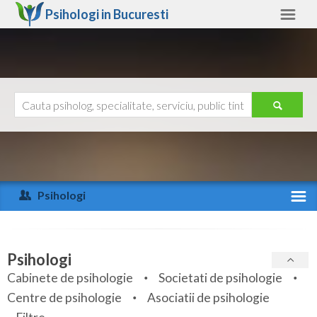
Psihologi in
Bucuresti
Bucuresti
Alte judete
Ajutor
Contact
Alba
Arad
Psihologi
Arges
Activitate recenta
Bacau
Specialitati
Psihologi
Bihor
Cabinete de psihologie
Societati de psihologie
Servicii
Centre de psihologie
Asociatii de psihologie
Bistrita-Nasaud
Articole