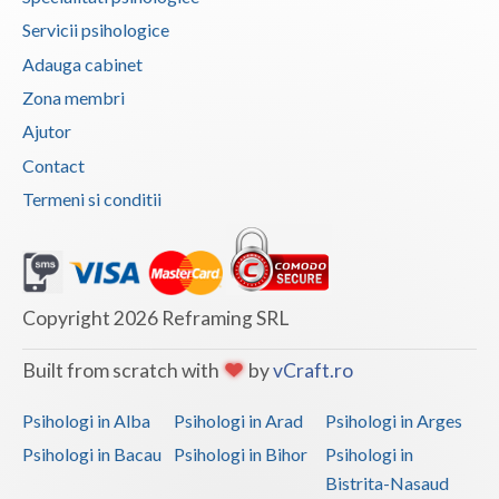
Servicii psihologice
Vaslui
Adauga cabinet
Vrancea
Zona membri
Ajutor
Contact
Termeni si conditii
Copyright 2026 Reframing SRL
Built from scratch with
by
vCraft.ro
Psihologi in Alba
Psihologi in Arad
Psihologi in Arges
Psihologi in Bacau
Psihologi in Bihor
Psihologi in
Bistrita-Nasaud