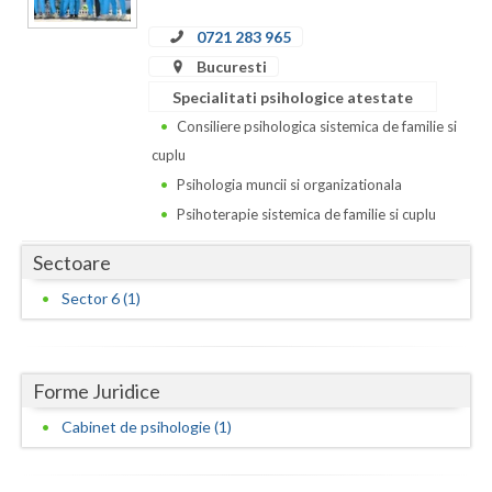
Dolj
0721 283 965
Galati
Bucuresti
Giurgiu
Specialitati psihologice atestate
Consiliere psihologica sistemica de familie si
Gorj
cuplu
Harghita
Psihologia muncii si organizationala
Psihoterapie sistemica de familie si cuplu
Hunedoara
Sectoare
Ialomita
Sector 6 (1)
Iasi
Ilfov
Forme Juridice
Maramures
Cabinet de psihologie (1)
Mehedinti
Mures