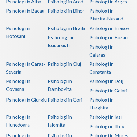
Psihologi in Alba
Psihologi in Arad
Psihologi in Arges
Psihologi in Bacau
Psihologi in Bihor
Psihologi in
Neamt
Bistrita-Nasaud
Olt
Psihologi in
Psihologi in Braila
Psihologi in Brasov
Prahova
Botosani
Psihologi in
Psihologi in Buzau
Bucuresti
Psihologi in
Salaj
Calarasi
Satu-Mare
Psihologi in Caras-
Psihologi in Cluj
Psihologi in
Severin
Constanta
Sibiu
Psihologi in
Psihologi in
Psihologi in Dolj
Suceava
Covasna
Dambovita
Psihologi in Galati
Teleorman
Psihologi in Giurgiu
Psihologi in Gorj
Psihologi in
Harghita
Timis
Psihologi in
Psihologi in
Psihologi in Iasi
Tulcea
Hunedoara
Ialomita
Psihologi in Ilfov
Valcea
Psihologi in
Psihologi in
Psihologi in Mures