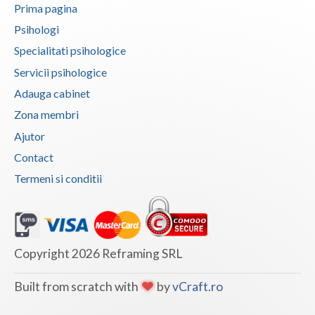
Dolj
Prima pagina
Psihologi
Galati
Specialitati psihologice
Giurgiu
Servicii psihologice
Gorj
Adauga cabinet
Zona membri
Harghita
Ajutor
Hunedoara
Contact
Ialomita
Termeni si conditii
Iasi
Ilfov
Copyright 2026 Reframing SRL
Maramures
Mehedinti
Built from scratch with
by
vCraft.ro
Mures