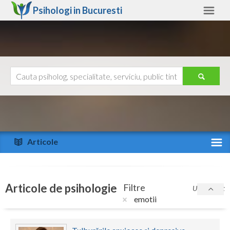
Psihologi in
Bucuresti
Bucuresti
Alte judete
Ajutor
Contact
Alba
Arad
Articole
Arges
Activitate recenta
Bacau
Psihologi
Articole de psihologie
Filtre
Un rezultat
Bihor
emotii
Specialitati
Bistrita-Nasaud
Servicii