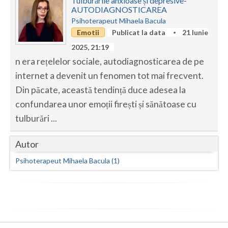
Tulburările anxioase și depresive-
Botosani
AUTODIAGNOSTICAREA
Evenimente
Psihoterapeut Mihaela Bacula
Braila
Emotii
Publicat la data
21 Iunie
Cabinet
Brasov
2025, 21:19
n era rețelelor sociale, autodiagnosticarea de pe
Membri
Bucuresti
internet a devenit un fenomen tot mai frecvent.
Buzau
Din păcate, această tendință duce adesea la
confundarea unor emoții firești și sănătoase cu
Calarasi
tulburări ...
Caras-Severin
Autor
Cluj
Psihoterapeut Mihaela Bacula (1)
Constanta
Covasna
Dambovita